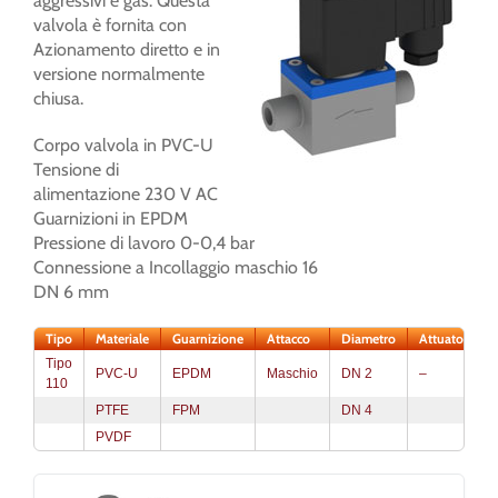
aggressivi e gas. Questa
valvola è fornita con
Azionamento diretto e in
versione normalmente
chiusa.
Corpo valvola in PVC-U
Tensione di
alimentazione 230 V AC
Guarnizioni in EPDM
Pressione di lavoro 0-0,4 bar
Connessione a Incollaggio maschio 16
DN 6 mm
Tipo
Materiale
Guarnizione
Attacco
Diametro
Attuatore
Tipo
PVC-U
EPDM
Maschio
DN 2
–
110
PTFE
FPM
DN 4
PVDF