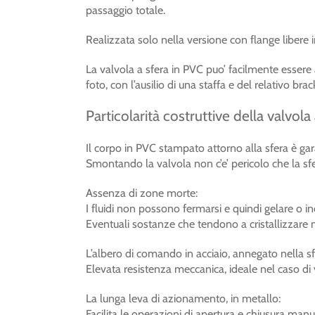
passaggio totale.
Realizzata solo nella versione con flange libere 
La valvola a sfera in PVC puo’ facilmente essere
foto, con l’ausilio di una staffa e del relativo brac
Particolarità costruttive della valvola
Il corpo in PVC stampato attorno alla sfera è gar
Smontando la valvola non c’e’ pericolo che la sf
Assenza di zone morte:
I fluidi non possono fermarsi e quindi gelare o in
Eventuali sostanze che tendono a cristallizzare
L’albero di comando in acciaio, annegato nella sf
Elevata resistenza meccanica, ideale nel caso di
La lunga leva di azionamento, in metallo:
Facilita le operazioni di apertura e chiusura manu