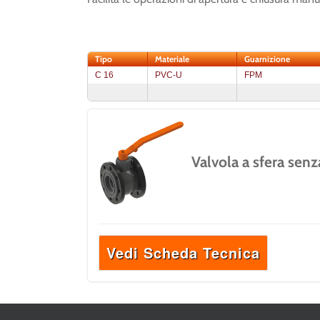
Tipo
Materiale
Guarnizione
C 16
PVC-U
FPM
Valvola a sfera sen
Vedi Scheda Tecnica