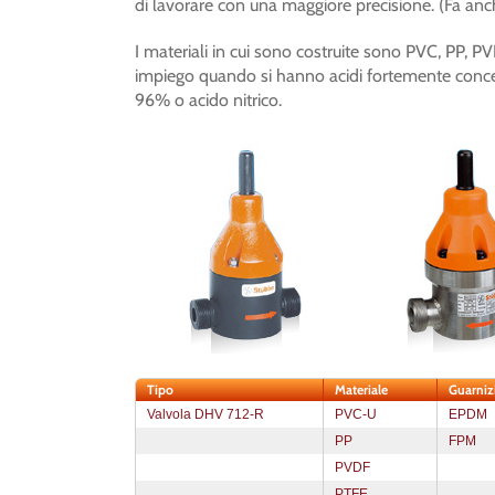
di lavorare con una maggiore precisione. (Fa anc
I materiali in cui sono costruite sono PVC, PP, P
impiego quando si hanno acidi fortemente concent
96% o acido nitrico.
Tipo
Materiale
Guarniz
Valvola DHV 712-R
PVC-U
EPDM
PP
FPM
PVDF
PTFE