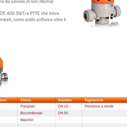
he da valvola di non ritorno)
VDF, AISI 316Ti e PTFE che trova
rati, come acido solforico oltre il
ione
Attacco
Diametro
Regolazione
Flangiato
DN 10 –
Pressione a monte
Bocchettonato
DN 50
Maschio