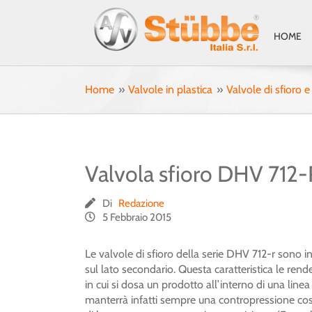
Salta
al
HOME
contenuto
Home
Valvole in plastica
Valvole di sfioro 
Valvola sfioro DHV 712-
Di
Redazione
5 Febbraio 2015
Le valvole di sfioro della serie DHV 712-r sono ins
sul lato secondario. Questa caratteristica le rende
in cui si dosa un prodotto all’interno di una linea
manterrà infatti sempre una contropressione co